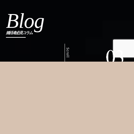
Blog
婚活者必見コラム
ホーム
»
色彩心理学から分析！お見合い前に必ず抑えておきた
い！「黒スーツ」を避けるべき本当の理由
色彩心理学から分析！お見合い前に必ず抑えておき
たい！「黒スーツ」を避けるべき本当の理由
男性向け
2023.8.12