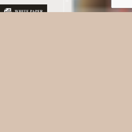
About Us
さあ、新しい自分に会いに行こう。
「トータルコーディネートラボ」は、スタイリスト・美容師・カメラマ
ンの婚活特化型コーディネートチーム。大手結婚相談所パートナーエー
ジェントや日本仲人連盟と業務提携し、１０年間で３，０００件の婚活
専門コーディネートを実施してきました。
私たちは、あなたの個性や価値観を大切にして、あなたにぴったりのお
洋服を選んだり、あなたらしさが溢れているお写真の撮影をしたり。フ
ァッション、プロフィール写真を通して、あなたの婚活ライフが楽しく
なるために、外見力を最大化するお手伝いをさせていただきます。
あなたの毎日の中に、今以上に笑顔が増えるように、朝起きることが楽
しくなるように。